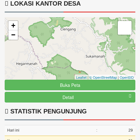
LOKASI KANTOR DESA
+
−
Leaflet
|
© OpenStreetMap
|
OpenSID
Buka Peta
Detail
STATISTIK PENGUNJUNG
Hari ini
:
29