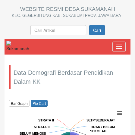
WEBSITE RESMI DESA SUKAMANAH
KEC. GEGERBITUNG KAB. SUKABUMI PROV. JAWA BARAT
Cari
Toggle
navigati
Data Demografi Berdasar Pendidikan
Dalam KK
Bar Graph
Pie Cart
STRATA II
STRATA II
SLTP/SEDERAJAT
SLTP/SEDERAJAT
STRATA III
STRATA III
TIDAK / BELUM
TIDAK / BELUM
SEKOLAH
SEKOLAH
BELUM MENGISI
BELUM MENGISI