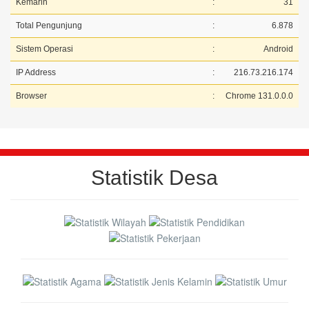
Kemarin
:
31
Total Pengunjung
:
6.878
Sistem Operasi
:
Android
IP Address
:
216.73.216.174
Browser
:
Chrome 131.0.0.0
Statistik Desa