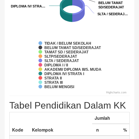
BELUM TAMAT
BELUM TAMAT
DIPLOMA IV/ STRA…
DIPLOMA IV/ STRA…
SD/SEDERAJAT
SD/SEDERAJAT
SLTA / SEDERAJ…
SLTA / SEDERAJ…
TIDAK / BELUM SEKOLAH
BELUM TAMAT SD/SEDERAJAT
TAMAT SD / SEDERAJAT
SLTP/SEDERAJAT
SLTA / SEDERAJAT
DIPLOMA I / II
AKADEMI/ DIPLOMA III/S. MUDA
DIPLOMA IV/ STRATA I
STRATA II
STRATA III
BELUM MENGISI
Highcharts.com
Tabel Pendidikan Dalam KK
Jumlah
Kode
Kelompok
n
%